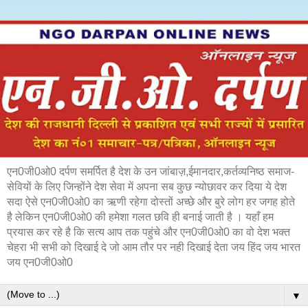
एन0जी0ओ0 दर्पण समर्पित है देश के उन जांबाज़,ईमानदार,कर्तव्यनिष्ठ समाज-
सेवियों के लिए जिन्होंने देश सेवा में अपना सब कुछ न्योछावर कर दिया ये देश
सदा ऐसे एन0जी0ओ0 का ऋणी रहेगा दोस्तों अच्छे और बुरे लोग हर जगह होते
है लेकिन एन0जी0ओ0 की हमेशा गलत छवि ही बनाई जाती है । यहाँ हम
प्रयास कर रहे है कि सत्य आप तक पहुंचे और एन0जी0ओ0 का वो देश भक्त
चेहरा भी सभी को दिखाई दे जो आम तौर पर नही दिखाई देता जय हिंद जय भारत
जय एन0जी0ओ0
▼