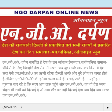
एन0जी0ओ0 दर्पण समर्पित है देश के उन जांबाज़,ईमानदार,कर्तव्यनिष्ठ समाज-
सेवियों के लिए जिन्होंने देश सेवा में अपना सब कुछ न्योछावर कर दिया ये देश
सदा ऐसे एन0जी0ओ0 का ऋणी रहेगा दोस्तों अच्छे और बुरे लोग हर जगह होते
है लेकिन एन0जी0ओ0 की हमेशा गलत छवि ही बनाई जाती है । यहाँ हम
प्रयास कर रहे है कि सत्य आप तक पहुंचे और एन0जी0ओ0 का वो देश भक्त
चेहरा भी सभी को दिखाई दे जो आम तौर पर नही दिखाई देता जय हिंद जय भारत
जय एन0जी0ओ0
▼