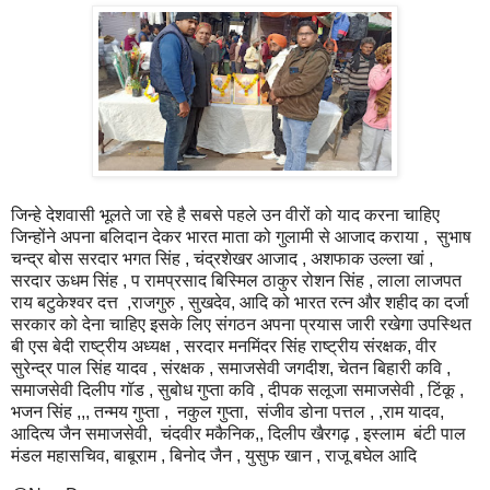
जिन्हे देशवासी भूलते जा रहे है सबसे पहले उन वीरों को याद करना चाहिए
जिन्होंने अपना बलिदान देकर भारत माता को गुलामी से आजाद कराया , सुभाष
चन्द्र बोस सरदार भगत सिंह , चंद्रशेखर आजाद , अशफाक उल्ला खां ,
सरदार ऊधम सिंह , प रामप्रसाद बिस्मिल ठाकुर रोशन सिंह , लाला लाजपत
राय बटुकेश्वर दत्त ,राजगुरु , सुखदेव, आदि को भारत रत्न और शहीद का दर्जा
सरकार को देना चाहिए इसके लिए संगठन अपना प्रयास जारी रखेगा उपस्थित
बी एस बेदी राष्ट्रीय अध्यक्ष , सरदार मनमिंदर सिंह राष्ट्रीय संरक्षक, वीर
सुरेन्द्र पाल सिंह यादव , संरक्षक , समाजसेवी जगदीश, चेतन बिहारी कवि ,
समाजसेवी दिलीप गॉड , सुबोध गुप्ता कवि , दीपक सलूजा समाजसेवी , टिंकू ,
भजन सिंह ,,, तन्मय गुप्ता , नकुल गुप्ता, संजीव डोना पत्तल , ,राम यादव,
आदित्य जैन समाजसेवी, चंदवीर मकैनिक,, दिलीप खैरगढ़ , इस्लाम बंटी पाल
मंडल महासचिव, बाबूराम , बिनोद जैन , युसुफ खान , राजू बघेल आदि