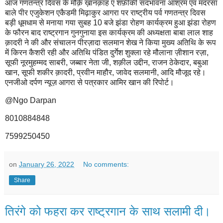
आज गणतन्त्र दिवस के मौक़े ख़ानक़ाह ए शफ़ीकी सदभावना आश्रम एवं मदरसा
बाले पीर एजुकेशन एकैडमी मिढ़ाकुर आगरा पर राष्ट्रीय पर्व गणतन्त्र दिवस
बड़ी धूमधाम से मनाया गया सुबह 10 बजे झंडा रोहण कार्यक्रम हुआ झंडा रोहण
के फौरन बाद राष्ट्रगान गुनगुनाया इस कार्यक्रम की अध्यक्षता बाबा लाल शाह
क़ादरी ने की और संचालन पीरज़ादा सलमान शेख ने किया मुख्य अतिथि के रूप
में किरन कैशरी रही और अतिथि पंडित दुर्गेश शुक्ला रहे मौलाना ज़ीशान रज़ा,
सूफी नूरमुहम्मद साबरी, जब्बार नेता जी, शक़ील उद्दीन, राजन ठेकेदार, बबुआ
खान, सूफी शकीर क़ादरी, प्रवीन माहौर, जावेद सलमानी, आदि मौजूद रहे।
एनजीओ दर्पण न्यूज़ आगरा से पत्रकार आमिर खान की रिपोर्ट।
@Ngo Darpan
8010884848
7599250450
on
January 26, 2022
No comments:
Share
तिरंगे को फहरा कर राष्ट्रगान के साथ सलामी दी।