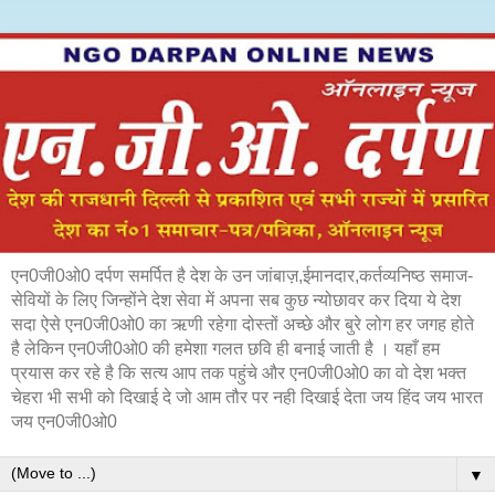
एन0जी0ओ0 दर्पण समर्पित है देश के उन जांबाज़,ईमानदार,कर्तव्यनिष्ठ समाज-
सेवियों के लिए जिन्होंने देश सेवा में अपना सब कुछ न्योछावर कर दिया ये देश
सदा ऐसे एन0जी0ओ0 का ऋणी रहेगा दोस्तों अच्छे और बुरे लोग हर जगह होते
है लेकिन एन0जी0ओ0 की हमेशा गलत छवि ही बनाई जाती है । यहाँ हम
प्रयास कर रहे है कि सत्य आप तक पहुंचे और एन0जी0ओ0 का वो देश भक्त
चेहरा भी सभी को दिखाई दे जो आम तौर पर नही दिखाई देता जय हिंद जय भारत
जय एन0जी0ओ0
▼