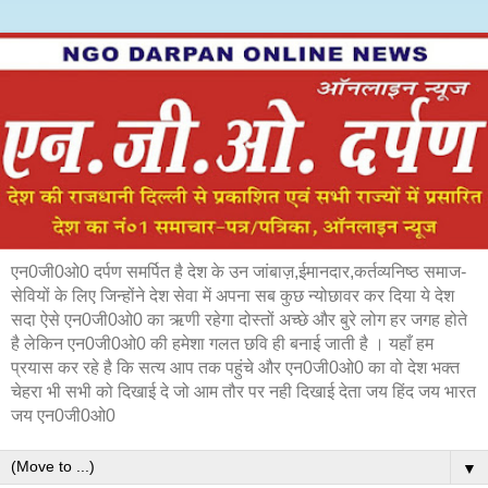
एन0जी0ओ0 दर्पण समर्पित है देश के उन जांबाज़,ईमानदार,कर्तव्यनिष्ठ समाज-
सेवियों के लिए जिन्होंने देश सेवा में अपना सब कुछ न्योछावर कर दिया ये देश
सदा ऐसे एन0जी0ओ0 का ऋणी रहेगा दोस्तों अच्छे और बुरे लोग हर जगह होते
है लेकिन एन0जी0ओ0 की हमेशा गलत छवि ही बनाई जाती है । यहाँ हम
प्रयास कर रहे है कि सत्य आप तक पहुंचे और एन0जी0ओ0 का वो देश भक्त
चेहरा भी सभी को दिखाई दे जो आम तौर पर नही दिखाई देता जय हिंद जय भारत
जय एन0जी0ओ0
▼