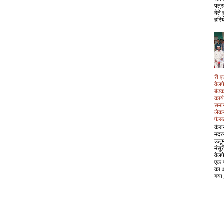
पत्र
देते
हरिय
री ए
वेल
बैठक
कार्
समा
लेक
फैस
कैरा
मदर
उलू
मंसू
वेल
एक 
का 
गया,