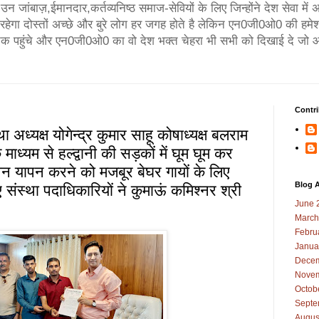
न जांबाज़,ईमानदार,कर्तव्यनिष्ठ समाज-सेवियों के लिए जिन्होंने देश सेवा मे
गा दोस्तों अच्छे और बुरे लोग हर जगह होते है लेकिन एन0जी0ओ0 की हमेश
तक पहुंचे और एन0जी0ओ0 का वो देश भक्त चेहरा भी सभी को दिखाई दे जो आ
Contri
 अध्यक्ष योगेन्द्र कुमार साहू कोषाध्यक्ष बलराम
े माध्यम से हल्द्वानी की सड़कों में घूम घूम कर
वन यापन करने को मजबूर बेघर गायों के लिए
Blog A
 संस्था पदाधिकारियों ने कुमाऊं कमिश्नर श्री
June 
March
Febru
Janua
Decem
Novem
Octob
Septe
Augus