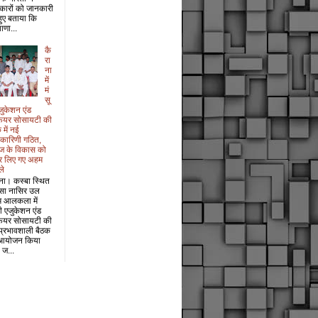
कारों को जानकारी
 हुए बताया कि
ाणा...
कै
रा
ना
में
मं
सू
जुकेशन एंड
फेयर सोसायटी की
 में नई
यकारिणी गठित,
ज के विकास को
र लिए गए अहम
ले
ना। कस्बा स्थित
सा नासिर उल
म आलकला में
री एजुकेशन एंड
फेयर सोसायटी की
प्रभावशाली बैठक
आयोजन किया
 ज...