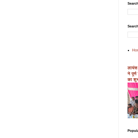
Search
Search
Ho
लायंस
ने पूर
का शुभ
Popul