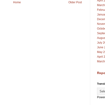
April 
Home
Older Post
March
Febru
Janua
Decem
Novem
Octob
Septe
Augus
July 
June 
May 2
April 
March
Repo
Transl
Power