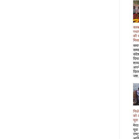
क्लब
स्था
की 
मिस
समा
सम्म
संदे
दिया
शाम
अपने
दिवस
जश.
निर्
को 
युवा
मेरठ
युवा
राष्
आरि