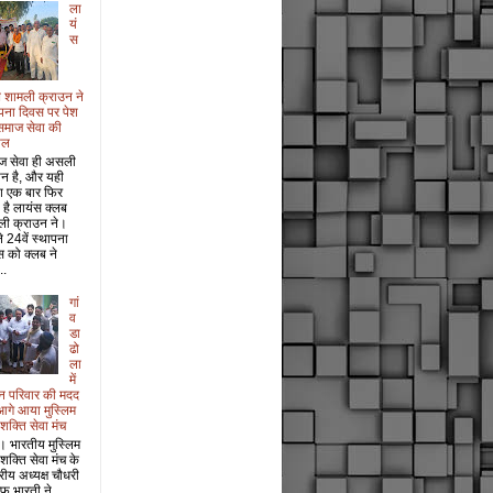
ला
यं
स
 शामली क्राउन ने
पना दिवस पर पेश
समाज सेवा की
ाल
ज सेवा ही असली
ान है, और यही
श एक बार फिर
 है लायंस क्लब
ली क्राउन ने।
 24वें स्थापना
 को क्लब ने
..
गां
व
डा
ढो
ला
में
धन परिवार की मदद
आगे आया मुस्लिम
 शक्ति सेवा मंच
। भारतीय मुस्लिम
 शक्ति सेवा मंच के
ट्रीय अध्यक्ष चौधरी
फ भारती ने