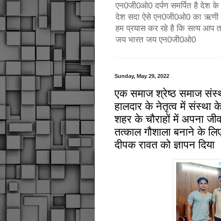
एन0जी0ओ0 दर्पण समर्पित है देश के उ
देश सदा ऐसे एन0जी0ओ0 का ऋणी रहे
हम प्रयास कर रहे है कि सत्य आप 
जय भारत जय एन0जी0ओ0
Sunday, May 29, 2022
एक समाज श्रेष्ठ समाज संस्था
हालदार के नेतृत्व में संस्था क
शहर के चौराहों में अपना जी
तत्काल गौशाला बनाने के लिए
दीपक रावत को ज्ञापन दिया