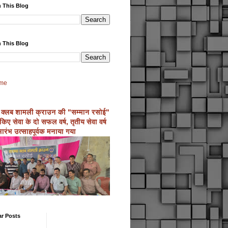
 This Blog
 This Blog
me
 क्लब शामली क्राउन की "सम्मान रसोई"
्ण किए सेवा के दो सफल वर्ष, तृतीय सेवा वर्ष
ारंभ उत्साहपूर्वक मनाया गया
ar Posts