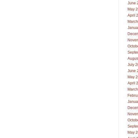
June 
May 2
April 
March
Janua
Decem
Novem
Octob
Septe
Augus
July 
June 
May 2
April 
March
Febru
Janua
Decem
Novem
Octob
Septe
May 2