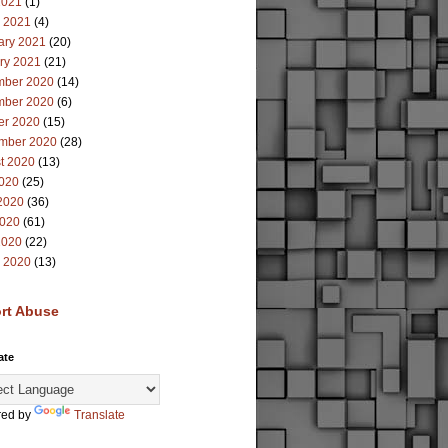
2021
(1)
 2021
(4)
ary 2021
(20)
ry 2021
(21)
ber 2020
(14)
ber 2020
(6)
er 2020
(15)
mber 2020
(28)
t 2020
(13)
2020
(25)
2020
(36)
020
(61)
2020
(22)
 2020
(13)
rt Abuse
ate
ed by
Translate