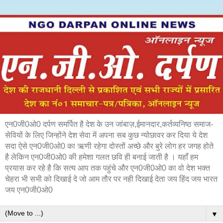
एन0जी0ओ0 दर्पण समर्पित है देश के उन जांबाज़,ईमानदार,कर्तव्यनिष्ठ समाज-
सेवियों के लिए जिन्होंने देश सेवा में अपना सब कुछ न्योछावर कर दिया ये देश
सदा ऐसे एन0जी0ओ0 का ऋणी रहेगा दोस्तों अच्छे और बुरे लोग हर जगह होते
है लेकिन एन0जी0ओ0 की हमेशा गलत छवि ही बनाई जाती है । यहाँ हम
प्रयास कर रहे है कि सत्य आप तक पहुंचे और एन0जी0ओ0 का वो देश भक्त
चेहरा भी सभी को दिखाई दे जो आम तौर पर नही दिखाई देता जय हिंद जय भारत
जय एन0जी0ओ0
▼