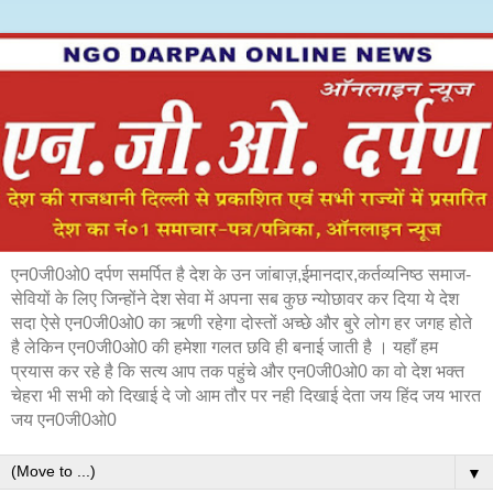
एन0जी0ओ0 दर्पण समर्पित है देश के उन जांबाज़,ईमानदार,कर्तव्यनिष्ठ समाज-
सेवियों के लिए जिन्होंने देश सेवा में अपना सब कुछ न्योछावर कर दिया ये देश
सदा ऐसे एन0जी0ओ0 का ऋणी रहेगा दोस्तों अच्छे और बुरे लोग हर जगह होते
है लेकिन एन0जी0ओ0 की हमेशा गलत छवि ही बनाई जाती है । यहाँ हम
प्रयास कर रहे है कि सत्य आप तक पहुंचे और एन0जी0ओ0 का वो देश भक्त
चेहरा भी सभी को दिखाई दे जो आम तौर पर नही दिखाई देता जय हिंद जय भारत
जय एन0जी0ओ0
▼