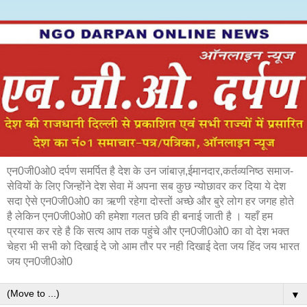
एन0जी0ओ0 दर्पण समर्पित है देश के उन जांबाज़,ईमानदार,कर्तव्यनिष्ठ समाज-
सेवियों के लिए जिन्होंने देश सेवा में अपना सब कुछ न्योछावर कर दिया ये देश
सदा ऐसे एन0जी0ओ0 का ऋणी रहेगा दोस्तों अच्छे और बुरे लोग हर जगह होते
है लेकिन एन0जी0ओ0 की हमेशा गलत छवि ही बनाई जाती है । यहाँ हम
प्रयास कर रहे है कि सत्य आप तक पहुंचे और एन0जी0ओ0 का वो देश भक्त
चेहरा भी सभी को दिखाई दे जो आम तौर पर नही दिखाई देता जय हिंद जय भारत
जय एन0जी0ओ0
▼