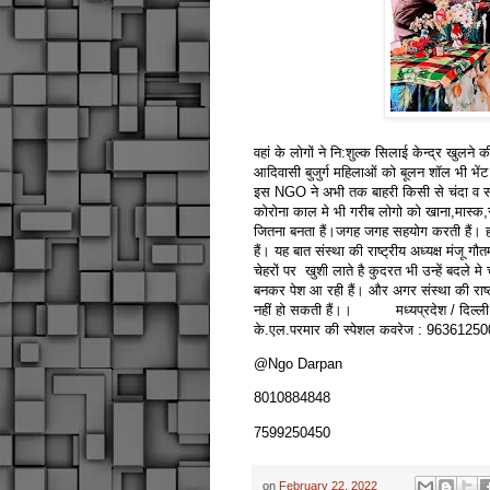
वहां के लोगों ने नि:शुल्क सिलाई केन्द्र खुलन
आदिवासी बुजुर्ग महिलाओं को बूलन शॉल भी भेंट
इस NGO ने अभी तक बाहरी किसी से चंदा व सहयो
कोरोना काल मे भी गरीब लोगो को खाना,मास्क,सेनि
जितना बनता हैं।जगह जगह सहयोग करती हैं। हम
हैं। यह बात संस्था की राष्ट्रीय अध्यक्ष मंजू ग
चेहरों पर खुशी लाते है कुदरत भी उन्हें बदले 
बनकर पेश आ रही हैं। और अगर संस्था की राष्ट्
नहीं हो सकती हैं।। मध्यप्रदेश / दिल्ली : ए
के.एल.परमार की स्पेशल कवरेज : 9636125
@Ngo Darpan
8010884848
7599250450
on
February 22, 2022