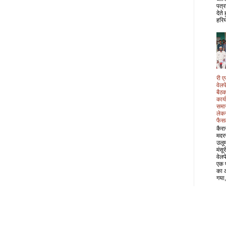
पत्र
देते
हरिय
री ए
वेल
बैठक
कार्
समा
लेक
फैस
कैरा
मदर
उलू
मंसू
वेल
एक 
का 
गया,