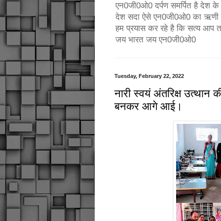
एन0जी0ओ0 दर्पण समर्पित है देश के उ
देश सदा ऐसे एन0जी0ओ0 का ऋणी रहे
हम प्रयास कर रहे है कि सत्य आप 
जय भारत जय एन0जी0ओ0
Tuesday, February 22, 2022
नारी स्वयं अंतरिक्ष उत्थान क
बनकर आगे आई।