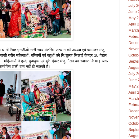
July 
June 
May 2
April 
March
Febru
Decem
Novem
ंव थानी रैयत एनजीओ नारी स्वयं अंतरिक्ष उत्थान की अध्यक्ष एवं फाउंडर मंजू
ासी गरीब महिलाओं, बच्चियों एवं बहूओं को नि:शुल्क सिलाई केन्द्र 10 पैडल
Octob
का महिलाओं ने हल्दी कुमकुम एवं बुके देकर मंजू गौतम का स्वागत किया। अगर
Septe
्योक्ति वाली बात नहीं हो सकती हैं।
Augus
July 
June 
May 2
April 
March
Febru
Decem
Novem
Octob
Septe
Augus