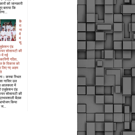
कारों को जानकारी
 हुए बताया कि
ाणा...
कै
रा
ना
में
मं
सू
जुकेशन एंड
फेयर सोसायटी की
 में नई
यकारिणी गठित,
ज के विकास को
र लिए गए अहम
ले
ना। कस्बा स्थित
सा नासिर उल
म आलकला में
री एजुकेशन एंड
फेयर सोसायटी की
प्रभावशाली बैठक
आयोजन किया
 ज...