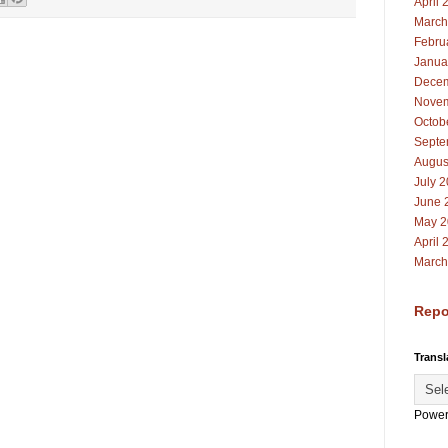
April 
March
Febru
Janua
Decem
Novem
Octob
Septe
Augus
July 
June 
May 2
April 
March
Repo
Transl
Power