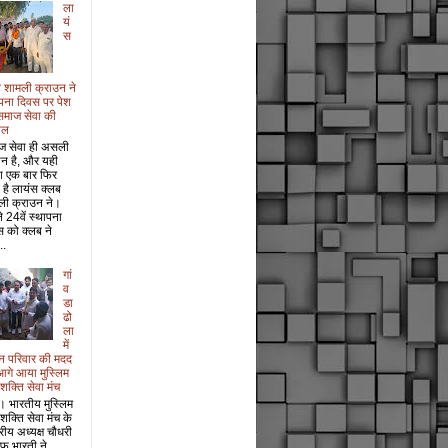
ला
यं
स
 शामली क्राउन ने
पना दिवस पर पेश
समाज सेवा की
ाल
ज सेवा ही असली
ान है, और यही
श एक बार फिर
 है लायंस क्लब
ली क्राउन ने।
 24वें स्थापना
 को क्लब ने
..
गां
व
डा
ढो
ला
में
धन परिवार की मदद
आगे आया मुस्लिम
 शक्ति सेवा मंच
। भारतीय मुस्लिम
 शक्ति सेवा मंच के
ट्रीय अध्यक्ष चौधरी
फ भारती ने