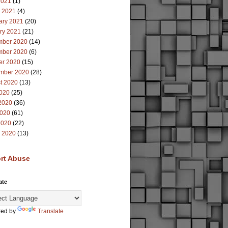
2021
(1)
 2021
(4)
ary 2021
(20)
ry 2021
(21)
ber 2020
(14)
ber 2020
(6)
er 2020
(15)
mber 2020
(28)
t 2020
(13)
2020
(25)
2020
(36)
020
(61)
2020
(22)
 2020
(13)
rt Abuse
ate
ed by
Translate