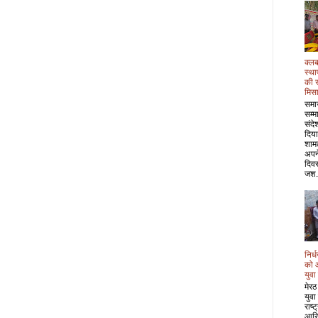
क्लब
स्था
की 
मिस
समा
सम्म
संदे
दिया
शाम
अपने
दिवस
जश.
निर्
को 
युवा
मेरठ
युवा
राष्
आरि