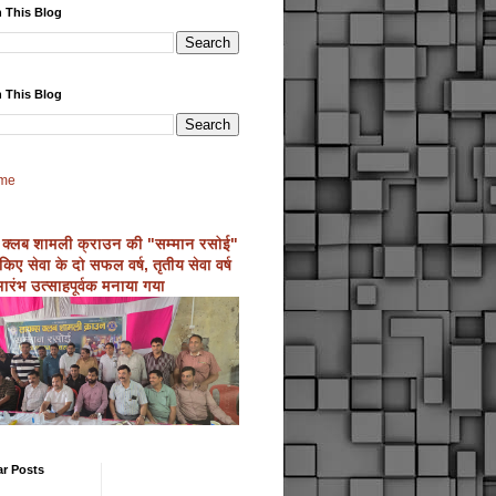
 This Blog
 This Blog
me
 क्लब शामली क्राउन की "सम्मान रसोई"
्ण किए सेवा के दो सफल वर्ष, तृतीय सेवा वर्ष
ारंभ उत्साहपूर्वक मनाया गया
ar Posts