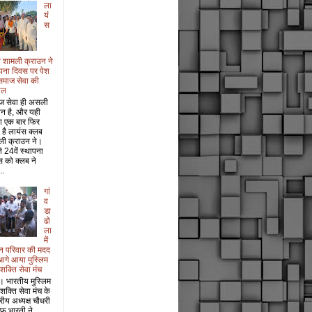
ला
यं
स
 शामली क्राउन ने
पना दिवस पर पेश
समाज सेवा की
ाल
ज सेवा ही असली
ान है, और यही
श एक बार फिर
 है लायंस क्लब
ली क्राउन ने।
 24वें स्थापना
 को क्लब ने
..
गां
व
डा
ढो
ला
में
धन परिवार की मदद
आगे आया मुस्लिम
 शक्ति सेवा मंच
। भारतीय मुस्लिम
 शक्ति सेवा मंच के
ट्रीय अध्यक्ष चौधरी
फ भारती ने