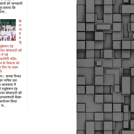
कारों को जानकारी
 हुए बताया कि
ाणा...
कै
रा
ना
में
मं
सू
जुकेशन एंड
फेयर सोसायटी की
 में नई
यकारिणी गठित,
ज के विकास को
र लिए गए अहम
ले
ना। कस्बा स्थित
सा नासिर उल
म आलकला में
री एजुकेशन एंड
फेयर सोसायटी की
प्रभावशाली बैठक
आयोजन किया
 ज...