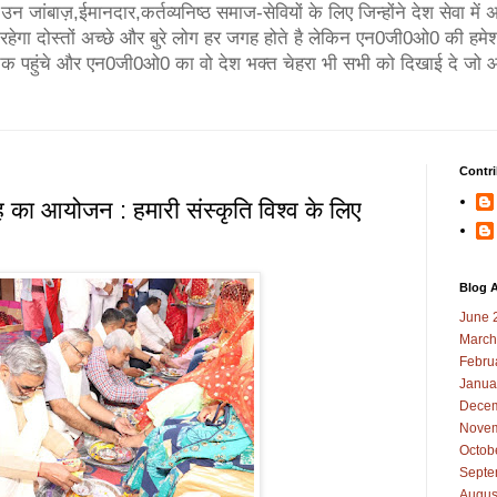
न जांबाज़,ईमानदार,कर्तव्यनिष्ठ समाज-सेवियों के लिए जिन्होंने देश सेवा मे
गा दोस्तों अच्छे और बुरे लोग हर जगह होते है लेकिन एन0जी0ओ0 की हमेश
तक पहुंचे और एन0जी0ओ0 का वो देश भक्त चेहरा भी सभी को दिखाई दे जो आ
Contri
ह का आयोजन : हमारी संस्कृति विश्व के लिए
Blog A
June 
March
Febru
Janua
Decem
Novem
Octob
Septe
Augus