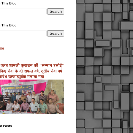
 This Blog
 This Blog
me
 क्लब शामली क्राउन की "सम्मान रसोई"
्ण किए सेवा के दो सफल वर्ष, तृतीय सेवा वर्ष
ारंभ उत्साहपूर्वक मनाया गया
ar Posts