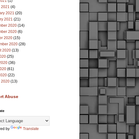
2021
(1)
 2021
(4)
ary 2021
(20)
ry 2021
(21)
ber 2020
(14)
ber 2020
(6)
er 2020
(15)
mber 2020
(28)
t 2020
(13)
2020
(25)
2020
(36)
020
(61)
2020
(22)
 2020
(13)
rt Abuse
ate
ed by
Translate