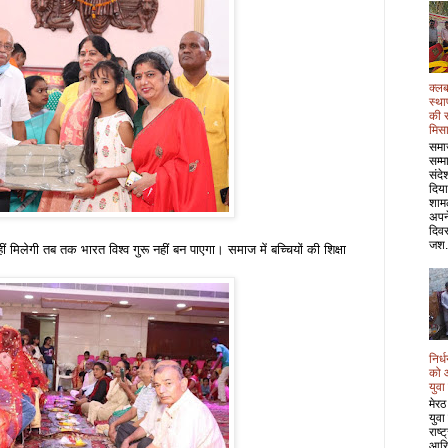
क्लब
स्था
की 
मिस
समा
सम्म
संदे
दिया
शाम
अपने
दिवस
जश.
ं मिलेगी तब तक भारत विश्व गुरू नहीं बन पाएगा। समाज में बच्चियों की शिक्षा
निर्
को 
युवा
मेरठ
युवा
राष्
आरि