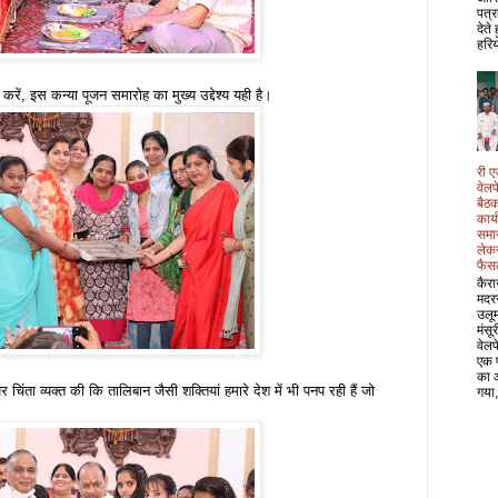
पत्र
देते
हरिय
करें, इस कन्या पूजन समारोह का मुख्य उद्देश्य यही है।
री ए
वेल
बैठक
कार्
समा
लेक
फैस
कैरा
मदर
उलू
मंसू
वेल
एक 
का 
पर चिंता व्यक्त की कि तालिबान जैसी शक्तियां हमारे देश में भी पनप रही हैं जो
गया,