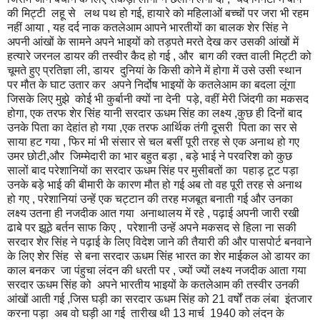
की मिट्टी लहू से लथ पथ हो गई, हायारे को महिलाओं बच्चों पर जरा भी रहम
नहीं आया , यह दर्द नाक कतलेआम आपने भारतीयों का बालक शेर सिंह ने
अपनी आंखों के सामने अपने भाइयों को तड़पते मरते देख कर उसकी आंखों में
हत्यारे जरनल डायर की तस्वीर कैद हो गई , और बाग की रक्त वाली मिट्टी को
चूमते हुए प्रतिज्ञा ली, डायर दुनियां के किसी कोने में होगा में उसे उसी स्थान
पर मौत के घाट उतार कर अपने निर्दोष भाइयों के कतलेआम का बदला लूंगा
जिसके लिए मुझे कोई भी कुर्बानी क्यों ना देनी पड़े, वहीं मेरी जिंदगी का मकसद
होगा, एक तरफ शेर सिंह यानी सरदार ऊधम सिंह का लक्ष्य ,कुछ ही दिनों बाद
उनके पिता का देहांत हो गया ,एक तरफ आर्थिक तंगी दूसरी पिता का सर से
साया हट गया , फिर मां भी संसार से चल बसीं पूरी तरह से एक अनाथ हो गए
उमर छोटी,और जिम्मेदारी का भार बहुत बड़ा , बड़े भाई ने परवरिश को कुछ
सालों बाद परेशानियों का सरदार ऊधम सिंह पर मुसीबतों का पहाड़ टूट पड़ा
उनके बड़े भाई की बीमारी के कारण मौत हो गई अब तो वह पूरी तरह से अनाथ
हो गए , परेशानियां उन्हें एक चट्टान की तरह मजबूत बनाती गई और उनका
लक्ष्य उतना ही नजदीक आत गया अनाथालय में रहे , पढ़ाई अपनी जारी रखी
ढाबे पर झूठे बर्तन साफ किए , परेशानी उन्हें अपने मकसद से हिला ना सकी
सरदार शेर सिंह ने पढ़ाई के लिए विदेश जाने की तैयारी की और पासपोर्ट बनवाने
के लिए शेर सिंह से बना सरदार ऊधम सिंह भारत का शेर माईकल ओ डायर का
काल बनकर जा पंहुचा लंदन की धरती पर , ज्यों ज्यों लक्ष्य नजदीक आता गया
सरदार ऊधम सिंह को अपने भारतीय भाइयों के कतलेआम की तस्वीर उनकी
आंखों आती गई ,जिस घड़ी का सरदार ऊधम सिंह को 21 वर्षों तक लंबा इंतजार
करना पड़ा अब वो घड़ी आ गई तारीख थी 13 मार्च 1940 को लंदन के