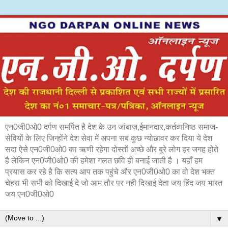
एन0जी0ओ0 दर्पण समर्पित है देश के उन जांबाज़,ईमानदार,कर्तव्यनिष्ठ समाज-
सेवियों के लिए जिन्होंने देश सेवा में अपना सब कुछ न्योछावर कर दिया ये देश
सदा ऐसे एन0जी0ओ0 का ऋणी रहेगा दोस्तों अच्छे और बुरे लोग हर जगह होते
है लेकिन एन0जी0ओ0 की हमेशा गलत छवि ही बनाई जाती है । यहाँ हम
प्रयास कर रहे है कि सत्य आप तक पहुंचे और एन0जी0ओ0 का वो देश भक्त
चेहरा भी सभी को दिखाई दे जो आम तौर पर नही दिखाई देता जय हिंद जय भारत
जय एन0जी0ओ0
▼