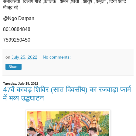
समाजसेवी दिलीप गॉड ,कार्तिक , अमन ,श्वेता , आयुष , अमृता , दिया आदि
मौजूद रहे।
@Ngo Darpan
8010884848
7599250450
on
July 25, 2022
No comments:
Share
Tuesday, July 19, 2022
47वें कावड़ शिविर (सात दिवसीय) का रजवाड़ा फार्म
में भव्य उद्धघाटन