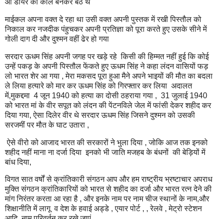
ओ डायर का काल बनकर बैठे थे
माईकल अपना वक्त दे रहा था उसी वक्त अपनी पुस्तक में रखी पिस्तौल को
निकाल कर नजदीक पंहुचकर अपनी प्रतिज्ञा को पूरा करते हुए उसके सीने में
गोली दाग दी और दुश्मन वहीं ढेर हो गया
सरदार ऊधम सिंह अपनी जगह पर खड़े रहे किसी की हिम्मत नहीं हुई कि कोई
उन्हें पकड़ के अपनी पिस्तौल फेंकते हुए ऊधम सिंह ने कहा लंदन वासियों फड़
लो भारत शेर आ गया , मेरा मकसद पूरा हुआ मैने अपने भाइयों की मौत का बदला
ले लिया हत्यारे को मार कर ऊधम सिंह को गिरफ्तार कर लिया अदालत
में,मुकद्दमा 4 जून 1940 को हत्या का दोसी ठहराया गया , 31 जुलाई 1940
को भारत मां के वीर सपूत को लंदन की पेंटनविले जेल में फांसी देकर शहीद कर
दिया गया, ऐसा दिलेर वीर थे सरदार ऊधम सिंह जिसने दुश्मन को उसकी
सरजमीं पर मौत के घाट उतारा ,
ऐसे वीरो को आजाद भारत की सरकारों ने भुला दिया , जोकि आज तक इनको
शहीद नहीं माना ना दर्जा दिया इनको भी जाति मजहब के बंधनों की बेड़ियों में
बांध दिया,
विगत सात वर्षों से क्रांतिकारी संगठन आप और हम राष्ट्रीय भ्रष्टाचार अपराध
मुक्ति संगठन क्रांतिकारियों को भारत से शहीद का दर्जा और भारत रत्न देने की
मांग निरंतर करता आ रहा है , और इनके नाम पर नाम चीज स्थानों के नाम,और
शिक्षानीति में लागू व देश के हवाई अड्डे , एयार पोर्ट , , रेलवे , मेट्रो स्टेशन
आदि नाम परिवर्तन कर रखे जाएं