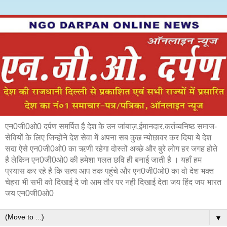
एन0जी0ओ0 दर्पण समर्पित है देश के उन जांबाज़,ईमानदार,कर्तव्यनिष्ठ समाज-
सेवियों के लिए जिन्होंने देश सेवा में अपना सब कुछ न्योछावर कर दिया ये देश
सदा ऐसे एन0जी0ओ0 का ऋणी रहेगा दोस्तों अच्छे और बुरे लोग हर जगह होते
है लेकिन एन0जी0ओ0 की हमेशा गलत छवि ही बनाई जाती है । यहाँ हम
प्रयास कर रहे है कि सत्य आप तक पहुंचे और एन0जी0ओ0 का वो देश भक्त
चेहरा भी सभी को दिखाई दे जो आम तौर पर नही दिखाई देता जय हिंद जय भारत
जय एन0जी0ओ0
▼