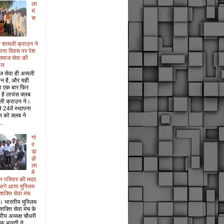
ला
यं
स
 शामली क्राउन ने
पना दिवस पर पेश
समाज सेवा की
ाल
ज सेवा ही असली
ान है, और यही
श एक बार फिर
 है लायंस क्लब
ली क्राउन ने।
 24वें स्थापना
 को क्लब ने
..
गां
व
डा
ढो
ला
में
धन परिवार की मदद
आगे आया मुस्लिम
 शक्ति सेवा मंच
। भारतीय मुस्लिम
 शक्ति सेवा मंच के
ट्रीय अध्यक्ष चौधरी
फ भारती ने