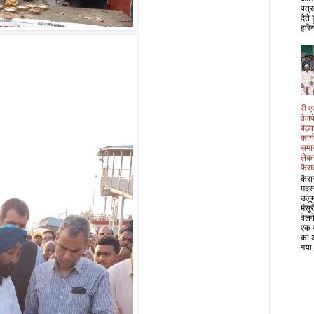
पत्र
देते
हरिय
री ए
वेल
बैठक
कार्
समा
लेक
फैस
कैरा
मदर
उलू
मंसू
वेल
एक 
का 
गया,