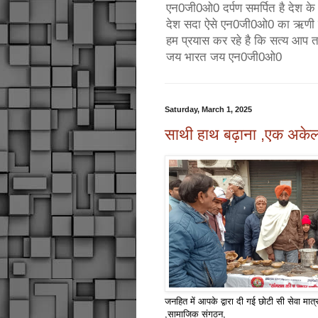
एन0जी0ओ0 दर्पण समर्पित है देश के उ
देश सदा ऐसे एन0जी0ओ0 का ऋणी रहे
हम प्रयास कर रहे है कि सत्य आप 
जय भारत जय एन0जी0ओ0
Saturday, March 1, 2025
साथी हाथ बढ़ाना ,एक अके
जनहित में आपके द्वारा दी गई छोटी सी सेवा मा
,सामाजिक संगठन,