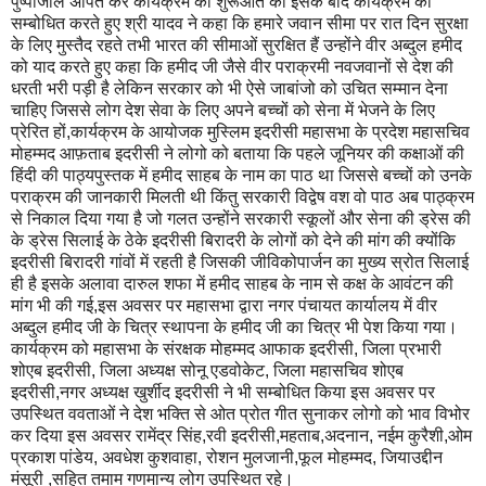
पुष्पांजलि अर्पित कर कार्यक्रम की शुरूआत की इसके बाद कार्यक्रम को
सम्बोधित करते हुए श्री यादव ने कहा कि हमारे जवान सीमा पर रात दिन सुरक्षा
के लिए मुस्तैद रहते तभी भारत की सीमाओं सुरक्षित हैं उन्होंने वीर अब्दुल हमीद
को याद करते हुए कहा कि हमीद जी जैसे वीर पराक्रमी नवजवानों से देश की
धरती भरी पड़ी है लेकिन सरकार को भी ऐसे जाबांजो को उचित सम्मान देना
चाहिए जिससे लोग देश सेवा के लिए अपने बच्चों को सेना में भेजने के लिए
प्रेरित हों,कार्यक्रम के आयोजक मुस्लिम इदरीसी महासभा के प्रदेश महासचिव
मोहम्मद आफ़ताब इदरीसी ने लोगो को बताया कि पहले जूनियर की कक्षाओं की
हिंदी की पाठ्यपुस्तक में हमीद साहब के नाम का पाठ था जिससे बच्चों को उनके
पराक्रम की जानकारी मिलती थी किंतु सरकारी विद्वेष वश वो पाठ अब पाठ्क्रम
से निकाल दिया गया है जो गलत उन्होंने सरकारी स्कूलों और सेना की ड्रेस की
के ड्रेस सिलाई के ठेके इदरीसी बिरादरी के लोगों को देने की मांग की क्योंकि
इदरीसी बिरादरी गांवों में रहती है जिसकी जीविकोपार्जन का मुख्य स्रोत सिलाई
ही है इसके अलावा दारुल शफा में हमीद साहब के नाम से कक्ष के आवंटन की
मांग भी की गई,इस अवसर पर महासभा द्वारा नगर पंचायत कार्यालय में वीर
अब्दुल हमीद जी के चित्र स्थापना के हमीद जी का चित्र भी पेश किया गया।
कार्यक्रम को महासभा के संरक्षक मोहम्मद आफाक इदरीसी, जिला प्रभारी
शोएब इदरीसी, जिला अध्यक्ष सोनू एडवोकेट, जिला महासचिव शोएब
इदरीसी,नगर अध्यक्ष खुर्शीद इदरीसी ने भी सम्बोधित किया इस अवसर पर
उपस्थित ववताओं ने देश भक्ति से ओत प्रोत गीत सुनाकर लोगो को भाव विभोर
कर दिया इस अवसर रामेंद्र सिंह,रवी इदरीसी,महताब,अदनान, नईम कुरैशी,ओम
प्रकाश पांडेय, अवधेश कुशवाहा, रोशन मुलजानी,फूल मोहम्मद, जियाउद्दीन
मंसूरी ,सहित तमाम गणमान्य लोग उपस्थित रहे।