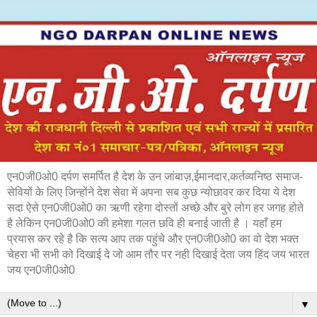
एन0जी0ओ0 दर्पण समर्पित है देश के उन जांबाज़,ईमानदार,कर्तव्यनिष्ठ समाज-
सेवियों के लिए जिन्होंने देश सेवा में अपना सब कुछ न्योछावर कर दिया ये देश
सदा ऐसे एन0जी0ओ0 का ऋणी रहेगा दोस्तों अच्छे और बुरे लोग हर जगह होते
है लेकिन एन0जी0ओ0 की हमेशा गलत छवि ही बनाई जाती है । यहाँ हम
प्रयास कर रहे है कि सत्य आप तक पहुंचे और एन0जी0ओ0 का वो देश भक्त
चेहरा भी सभी को दिखाई दे जो आम तौर पर नही दिखाई देता जय हिंद जय भारत
जय एन0जी0ओ0
▼