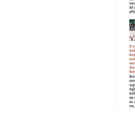
पत्र
देते
हरिय
री ए
वेल
बैठक
कार्
समा
लेक
फैस
कैरा
मदर
उलू
मंसू
वेल
एक 
का 
गया,