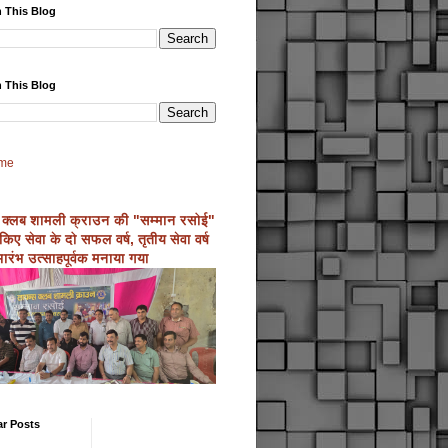
 This Blog
 This Blog
me
 क्लब शामली क्राउन की "सम्मान रसोई"
्ण किए सेवा के दो सफल वर्ष, तृतीय सेवा वर्ष
ारंभ उत्साहपूर्वक मनाया गया
ar Posts