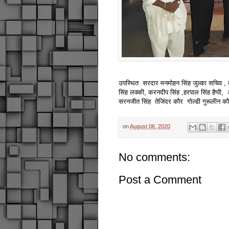
उपस्थित सरदार मनमोहन सिंह जुल्का सचिव , बी एस
सिंह लक्की, करनदीप सिंह ,हरपाल सिंह हैप्पी, 
सरनजीत सिंह तेजिंदर कौर गोल्डी गुरूलीन क
on
August 06, 2020
No comments:
Post a Comment