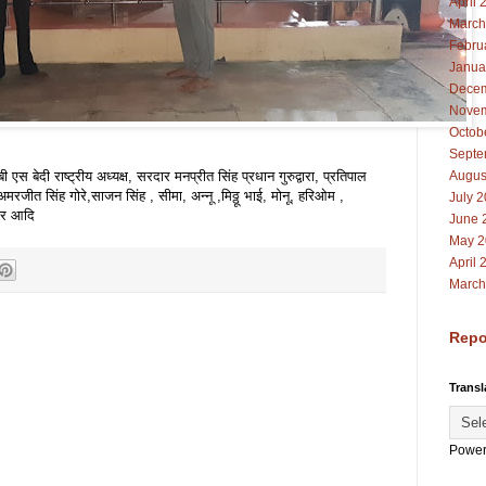
April 
March
Febru
Janua
Decem
Novem
Octob
Septe
 बेदी राष्ट्रीय अध्यक्ष, सरदार मनप्रीत सिंह प्रधान गुरुद्वारा, प्रतिपाल
Augus
अमरजीत सिंह गोरे,साजन सिंह , सीमा, अन्नू ,मिठ्ठू भाई, मोनू, हरिओम ,
July 
ौर आदि
June 
May 2
April 
March
Repo
Transl
Power