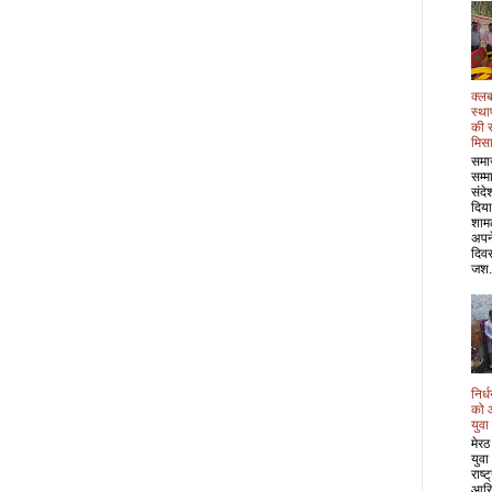
क्लब
स्था
की 
मिस
समा
सम्म
संदे
दिया
शाम
अपने
दिवस
जश.
निर्
को 
युवा
मेरठ
युवा
राष्
आरि