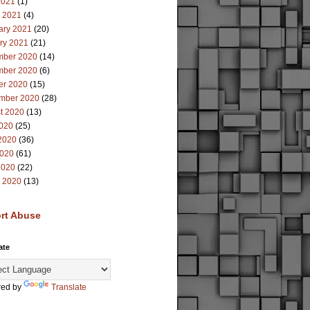
2021
(1)
 2021
(4)
ary 2021
(20)
ry 2021
(21)
ber 2020
(14)
ber 2020
(6)
er 2020
(15)
mber 2020
(28)
t 2020
(13)
2020
(25)
2020
(36)
020
(61)
2020
(22)
 2020
(13)
rt Abuse
ate
ed by
Translate