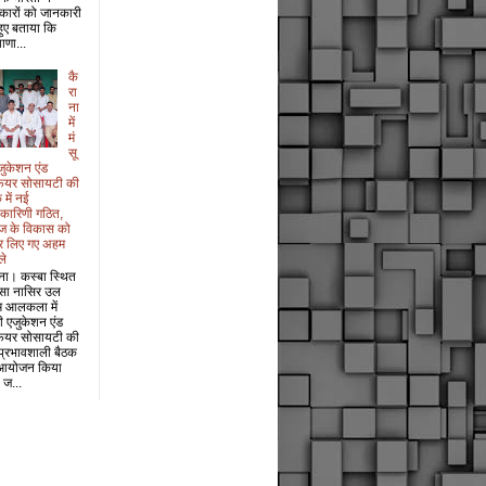
कारों को जानकारी
 हुए बताया कि
ाणा...
कै
रा
ना
में
मं
सू
जुकेशन एंड
फेयर सोसायटी की
 में नई
यकारिणी गठित,
ज के विकास को
र लिए गए अहम
ले
ना। कस्बा स्थित
सा नासिर उल
म आलकला में
री एजुकेशन एंड
फेयर सोसायटी की
प्रभावशाली बैठक
आयोजन किया
 ज...