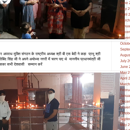
June 
May 2
April 
March
Janua
Decem
Novem
Octob
Septe
 अपराध मुक्ति संगठन के राष्ट्रीय अध्यक्ष श्री बी एस बेदी ने कहा प्रभु श्री
Augus
गोबिंद सिंह जी ने अपने अयोध्या नगरी में चरण पाए थे माननीय प्रधानमंत्री जी
July 
िसका सभी देशवासी सम्मान करें
June 
May 2
April 
March
Febru
Janua
Decem
Novem
Octob
Septe
May 2