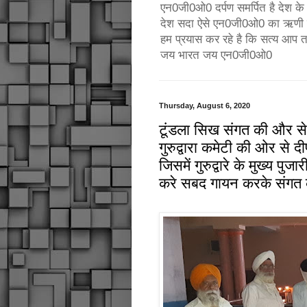
एन0जी0ओ0 दर्पण समर्पित है देश के उ
देश सदा ऐसे एन0जी0ओ0 का ऋणी रहे
हम प्रयास कर रहे है कि सत्य आप 
जय भारत जय एन0जी0ओ0
Thursday, August 6, 2020
टूंडला सिख संगत की और से गुरु
गुरुद्वारा कमेटी की ओर से
जिसमें गुरुद्वारे के मुख्य प
करे सबद गायन करके संगत 