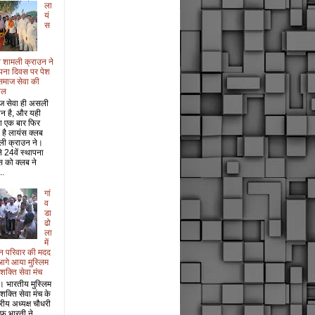
ला
यं
स
 शामली क्राउन ने
पना दिवस पर पेश
समाज सेवा की
ाल
ज सेवा ही असली
ान है, और यही
श एक बार फिर
 है लायंस क्लब
ली क्राउन ने।
 24वें स्थापना
 को क्लब ने
..
गां
व
डा
ढो
ला
में
धन परिवार की मदद
आगे आया मुस्लिम
 शक्ति सेवा मंच
। भारतीय मुस्लिम
 शक्ति सेवा मंच के
ट्रीय अध्यक्ष चौधरी
फ भारती ने