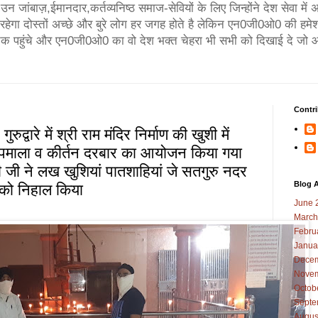
न जांबाज़,ईमानदार,कर्तव्यनिष्ठ समाज-सेवियों के लिए जिन्होंने देश सेवा मे
गा दोस्तों अच्छे और बुरे लोग हर जगह होते है लेकिन एन0जी0ओ0 की हमेश
तक पहुंचे और एन0जी0ओ0 का वो देश भक्त चेहरा भी सभी को दिखाई दे जो आ
Contri
द्वारे में श्री राम मंदिर निर्माण की खुशी में
 दीपमाला व कीर्तन दरबार का आयोजन किया गया
ुजारी जी ने लख खुशियां पातशाहियां जे सतगुरु नदर
Blog A
को निहाल किया
June 
March
Febru
Janua
Decem
Novem
Octob
Septe
Augus