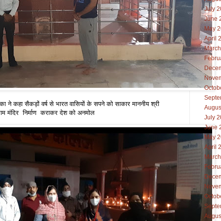
July 
June 
May 2
April 
March
Febru
Decem
Novem
Octob
Septe
्का ने कहा सैकड़ों वर्ष से भारत वासियों के सपने को साकार माननीय श्री
Augus
री राम मंदिर निर्माण कराकर देश को अनमोल
July 
June 
May 2
April 
March
Febru
Decem
Novem
Octob
Septe
Augus