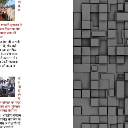
ला
यं
स
 शामली क्राउन ने
पना दिवस पर पेश
समाज सेवा की
ाल
ज सेवा ही असली
ान है, और यही
श एक बार फिर
 है लायंस क्लब
ली क्राउन ने।
 24वें स्थापना
 को क्लब ने
..
गां
व
डा
ढो
ला
में
धन परिवार की मदद
आगे आया मुस्लिम
 शक्ति सेवा मंच
। भारतीय मुस्लिम
 शक्ति सेवा मंच के
ट्रीय अध्यक्ष चौधरी
फ भारती ने