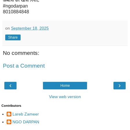
अब्बास की खास रिपोर्ट
#ngodarpan
8010884848
on
September 18, 2025
Share
No comments:
Post a Comment
‹
›
Home
View web version
Contributors
Lareb Zameer
NGO DARPAN