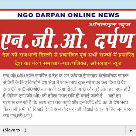
एन0जी0ओ0 दर्पण समर्पित है देश के उन जांबाज़,ईमानदार,कर्तव्यनिष्ठ समाज-
सेवियों के लिए जिन्होंने देश सेवा में अपना सब कुछ न्योछावर कर दिया ये देश
सदा ऐसे एन0जी0ओ0 का ऋणी रहेगा दोस्तों अच्छे और बुरे लोग हर जगह होते
है लेकिन एन0जी0ओ0 की हमेशा गलत छवि ही बनाई जाती है । यहाँ हम
प्रयास कर रहे है कि सत्य आप तक पहुंचे और एन0जी0ओ0 का वो देश भक्त
चेहरा भी सभी को दिखाई दे जो आम तौर पर नही दिखाई देता जय हिंद जय भारत
जय एन0जी0ओ0
▼