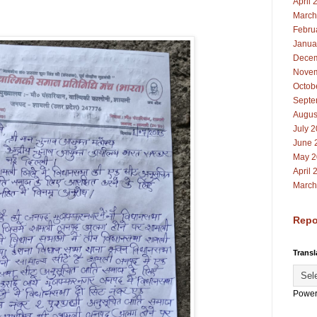
April 
March
Febru
Janua
Decem
Novem
Octob
Septe
Augus
July 
June 
May 2
April 
March
Repo
Transl
Power