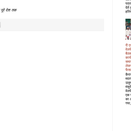
पत्र
देते
पूरे देश तक
हरिय
री ए
वेल
बैठक
कार्
समा
लेक
फैस
कैरा
मदर
उलू
मंसू
वेल
एक 
का 
गया,