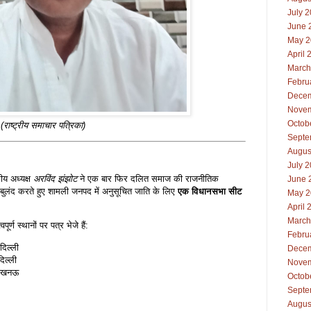
July 
June 
May 2
April 
March
Febru
Decem
Novem
Octob
ाष्ट्रीय समाचार पत्रिका)
Septe
Augus
July 
रीय अध्यक्ष
अरविंद झंझोट
ने एक बार फिर दलित समाज की राजनीतिक
June 
बुलंद करते हुए शामली जनपद में अनुसूचित जाति के लिए
एक विधानसभा सीट
May 2
April 
March
्ण स्थानों पर पत्र भेजे हैं:
Febru
दिल्ली
Decem
िल्ली
Novem
लखनऊ
Octob
Septe
Augus