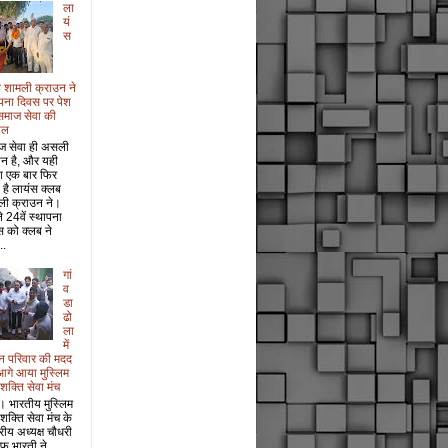
ला
यं
स
 शामली क्राउन ने
पना दिवस पर पेश
समाज सेवा की
ाल
ज सेवा ही असली
ान है, और यही
श एक बार फिर
 है लायंस क्लब
ली क्राउन ने।
 24वें स्थापना
 को क्लब ने
..
गां
व
डा
ढो
ला
में
धन परिवार की मदद
आगे आया मुस्लिम
 शक्ति सेवा मंच
। भारतीय मुस्लिम
 शक्ति सेवा मंच के
ट्रीय अध्यक्ष चौधरी
फ भारती ने