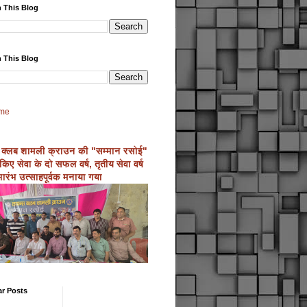
 This Blog
 This Blog
me
 क्लब शामली क्राउन की "सम्मान रसोई"
्ण किए सेवा के दो सफल वर्ष, तृतीय सेवा वर्ष
ारंभ उत्साहपूर्वक मनाया गया
ar Posts