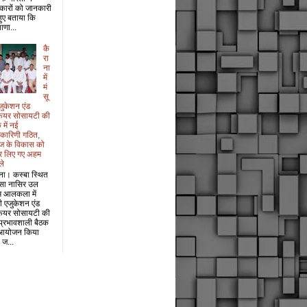
कारों को जानकारी
 हुए बताया कि
ाणा...
कै
रा
ना
में
मं
सू
जुकेशन एंड
फेयर सोसायटी की
 में नई
यकारिणी गठित,
ज के विकास को
र लिए गए अहम
ले
ना। कस्बा स्थित
सा नासिर उल
म आलकला में
री एजुकेशन एंड
फेयर सोसायटी की
प्रभावशाली बैठक
आयोजन किया
 ज...