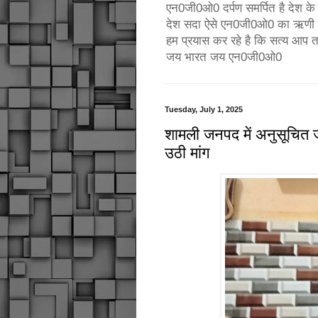
एन0जी0ओ0 दर्पण समर्पित है देश के उ
देश सदा ऐसे एन0जी0ओ0 का ऋणी रहे
हम प्रयास कर रहे है कि सत्य आप 
जय भारत जय एन0जी0ओ0
Tuesday, July 1, 2025
शामली जनपद में अनुसूचित 
उठी मांग