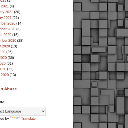
2021
(1)
 2021
(4)
ary 2021
(20)
ry 2021
(21)
ber 2020
(14)
ber 2020
(6)
er 2020
(15)
mber 2020
(28)
t 2020
(13)
2020
(25)
2020
(36)
020
(61)
2020
(22)
 2020
(13)
rt Abuse
ate
ed by
Translate