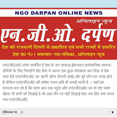
एन0जी0ओ0 दर्पण समर्पित है देश के उन जांबाज़,ईमानदार,कर्तव्यनिष्ठ समाज-
सेवियों के लिए जिन्होंने देश सेवा में अपना सब कुछ न्योछावर कर दिया ये देश
सदा ऐसे एन0जी0ओ0 का ऋणी रहेगा दोस्तों अच्छे और बुरे लोग हर जगह होते
है लेकिन एन0जी0ओ0 की हमेशा गलत छवि ही बनाई जाती है । यहाँ हम
प्रयास कर रहे है कि सत्य आप तक पहुंचे और एन0जी0ओ0 का वो देश भक्त
चेहरा भी सभी को दिखाई दे जो आम तौर पर नही दिखाई देता जय हिंद जय भारत
जय एन0जी0ओ0
▼