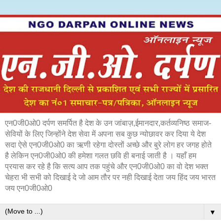
एन0जी0ओ0 दर्पण समर्पित है देश के उन जांबाज़,ईमानदार,कर्तव्यनिष्ठ समाज-
सेवियों के लिए जिन्होंने देश सेवा में अपना सब कुछ न्योछावर कर दिया ये देश
सदा ऐसे एन0जी0ओ0 का ऋणी रहेगा दोस्तों अच्छे और बुरे लोग हर जगह होते
है लेकिन एन0जी0ओ0 की हमेशा गलत छवि ही बनाई जाती है । यहाँ हम
प्रयास कर रहे है कि सत्य आप तक पहुंचे और एन0जी0ओ0 का वो देश भक्त
चेहरा भी सभी को दिखाई दे जो आम तौर पर नही दिखाई देता जय हिंद जय भारत
जय एन0जी0ओ0
▼