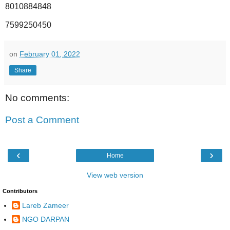
8010884848
7599250450
on
February 01, 2022
Share
No comments:
Post a Comment
‹
›
Home
View web version
Contributors
Lareb Zameer
NGO DARPAN