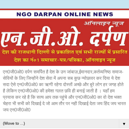
एन0जी0ओ0 दर्पण समर्पित है देश के उन जांबाज़,ईमानदार,कर्तव्यनिष्ठ समाज-
सेवियों के लिए जिन्होंने देश सेवा में अपना सब कुछ न्योछावर कर दिया ये देश
सदा ऐसे एन0जी0ओ0 का ऋणी रहेगा दोस्तों अच्छे और बुरे लोग हर जगह होते
है लेकिन एन0जी0ओ0 की हमेशा गलत छवि ही बनाई जाती है । यहाँ हम
प्रयास कर रहे है कि सत्य आप तक पहुंचे और एन0जी0ओ0 का वो देश भक्त
चेहरा भी सभी को दिखाई दे जो आम तौर पर नही दिखाई देता जय हिंद जय भारत
जय एन0जी0ओ0
▼