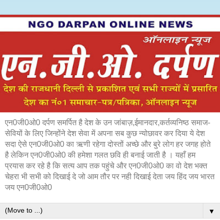
एन0जी0ओ0 दर्पण समर्पित है देश के उन जांबाज़,ईमानदार,कर्तव्यनिष्ठ समाज-
सेवियों के लिए जिन्होंने देश सेवा में अपना सब कुछ न्योछावर कर दिया ये देश
सदा ऐसे एन0जी0ओ0 का ऋणी रहेगा दोस्तों अच्छे और बुरे लोग हर जगह होते
है लेकिन एन0जी0ओ0 की हमेशा गलत छवि ही बनाई जाती है । यहाँ हम
प्रयास कर रहे है कि सत्य आप तक पहुंचे और एन0जी0ओ0 का वो देश भक्त
चेहरा भी सभी को दिखाई दे जो आम तौर पर नही दिखाई देता जय हिंद जय भारत
जय एन0जी0ओ0
▼