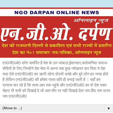
एन0जी0ओ0 दर्पण समर्पित है देश के उन जांबाज़,ईमानदार,कर्तव्यनिष्ठ समाज-
सेवियों के लिए जिन्होंने देश सेवा में अपना सब कुछ न्योछावर कर दिया ये देश
सदा ऐसे एन0जी0ओ0 का ऋणी रहेगा दोस्तों अच्छे और बुरे लोग हर जगह होते
है लेकिन एन0जी0ओ0 की हमेशा गलत छवि ही बनाई जाती है । यहाँ हम
प्रयास कर रहे है कि सत्य आप तक पहुंचे और एन0जी0ओ0 का वो देश भक्त
चेहरा भी सभी को दिखाई दे जो आम तौर पर नही दिखाई देता जय हिंद जय भारत
जय एन0जी0ओ0
▼