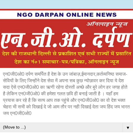
एन0जी0ओ0 दर्पण समर्पित है देश के उन जांबाज़,ईमानदार,कर्तव्यनिष्ठ समाज-
सेवियों के लिए जिन्होंने देश सेवा में अपना सब कुछ न्योछावर कर दिया ये देश
सदा ऐसे एन0जी0ओ0 का ऋणी रहेगा दोस्तों अच्छे और बुरे लोग हर जगह होते
है लेकिन एन0जी0ओ0 की हमेशा गलत छवि ही बनाई जाती है । यहाँ हम
प्रयास कर रहे है कि सत्य आप तक पहुंचे और एन0जी0ओ0 का वो देश भक्त
चेहरा भी सभी को दिखाई दे जो आम तौर पर नही दिखाई देता जय हिंद जय भारत
जय एन0जी0ओ0
▼