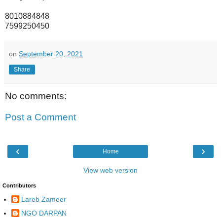
8010884848
7599250450
on
September 20, 2021
Share
No comments:
Post a Comment
‹
›
Home
View web version
Contributors
Lareb Zameer
NGO DARPAN