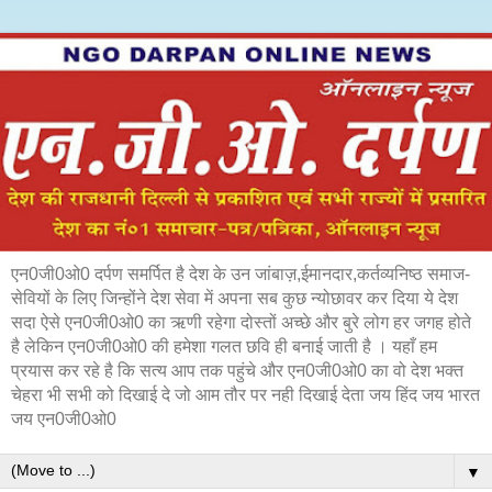
एन0जी0ओ0 दर्पण समर्पित है देश के उन जांबाज़,ईमानदार,कर्तव्यनिष्ठ समाज-
सेवियों के लिए जिन्होंने देश सेवा में अपना सब कुछ न्योछावर कर दिया ये देश
सदा ऐसे एन0जी0ओ0 का ऋणी रहेगा दोस्तों अच्छे और बुरे लोग हर जगह होते
है लेकिन एन0जी0ओ0 की हमेशा गलत छवि ही बनाई जाती है । यहाँ हम
प्रयास कर रहे है कि सत्य आप तक पहुंचे और एन0जी0ओ0 का वो देश भक्त
चेहरा भी सभी को दिखाई दे जो आम तौर पर नही दिखाई देता जय हिंद जय भारत
जय एन0जी0ओ0
▼