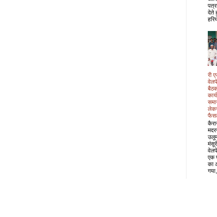
पत्र
देते
हरिय
री ए
वेल
बैठक
कार्
समा
लेक
फैस
कैरा
मदर
उलू
मंसू
वेल
एक 
का 
गया,