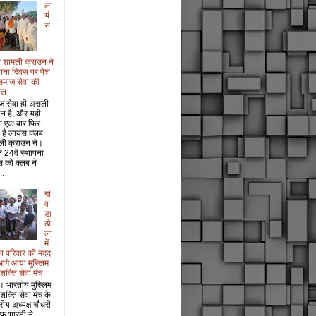
ला
यं
स
 शामली क्राउन ने
पना दिवस पर पेश
समाज सेवा की
ाल
ज सेवा ही असली
ान है, और यही
श एक बार फिर
 है लायंस क्लब
ली क्राउन ने।
 24वें स्थापना
 को क्लब ने
..
गां
व
डा
ढो
ला
में
धन परिवार की मदद
आगे आया मुस्लिम
 शक्ति सेवा मंच
। भारतीय मुस्लिम
 शक्ति सेवा मंच के
ट्रीय अध्यक्ष चौधरी
फ भारती ने