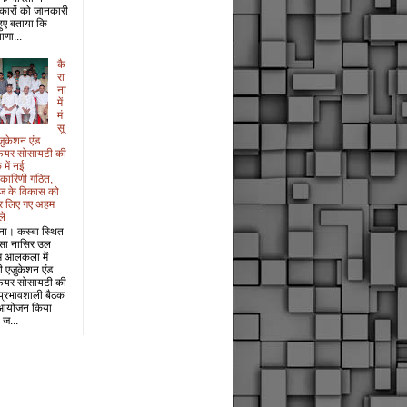
कारों को जानकारी
 हुए बताया कि
ाणा...
कै
रा
ना
में
मं
सू
जुकेशन एंड
फेयर सोसायटी की
 में नई
यकारिणी गठित,
ज के विकास को
र लिए गए अहम
ले
ना। कस्बा स्थित
सा नासिर उल
म आलकला में
री एजुकेशन एंड
फेयर सोसायटी की
प्रभावशाली बैठक
आयोजन किया
 ज...