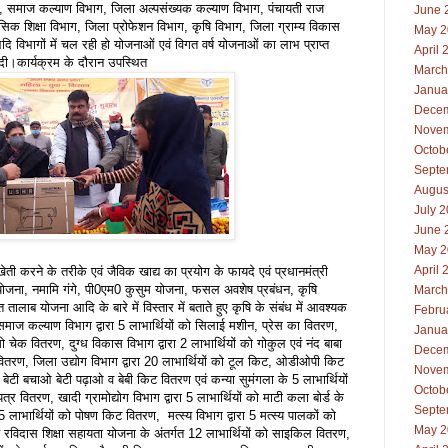
, समाज कल्याण विभाग, जिला अल्पसंख्यक कल्याण विभाग, पंचायती राज
June 
ेसिक शिक्षा विभाग, जिला प्रोफेशन विभाग, कृषि विभाग, जिला ग्राम्य विकास
May 2
 विभागों में चल रही हो योजनाओं एवं विगत वर्ष योजनाओं का लाभ प्राप्त
April 
ी दी।कार्यक्रम के दौरान उपस्थित
March
Janua
Decem
Novem
Octob
Septe
Augus
July 
June 
May 2
April 
खेती करने के तरीके एवं जैविक खाद्य का प्रयोग के फायदे एवं प्रधानमंत्री
योजना, नमामि गंगे, पी0एम0 कुसुम योजना, फसल अवशेष प्रबंधन, कृषि
March
तालाब योजना आदि के बारे में विस्तार में बताते हुए कृषि के संबंध में आवश्यक
Febru
माज कल्याण विभाग द्वारा 5 लाभार्थियों को सिलाई मशीन, प्रेस का वितरण,
Janua
ो चेक वितरण, दुग्ध विकास विभाग द्वारा 2 लाभार्थियों को गोकुल एवं नंद बाबा
Decem
ह वितरण, जिला उद्योग विभाग द्वारा 20 लाभार्थियों को टूल किट, ओडीओपी किट
Novem
ो बेटी बचाओ बेटी पढ़ाओ व बेबी किट वितरण एवं कन्या सुमंगला के 5 लाभार्थियों
Octob
त्र वितरण, खादी ग्रामोद्योग विभाग द्वारा 5 लाभार्थियों को माटी कला बोर्ड के
Septe
लाभार्थियों को पोषण किट वितरण, मत्स्य विभाग द्वारा 5 मत्स्य पालकों को
May 2
ंत रविदास शिक्षा सहायता योजना के अंतर्गत 12 लाभार्थियों को साइकिल वितरण,