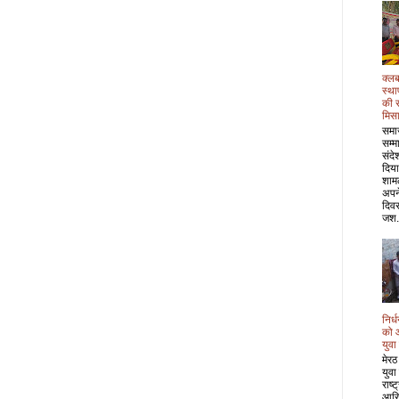
क्लब
स्था
की 
मिस
समा
सम्म
संदे
दिया
शाम
अपने
दिवस
जश.
निर्
को 
युवा
मेरठ
युवा
राष्
आरि