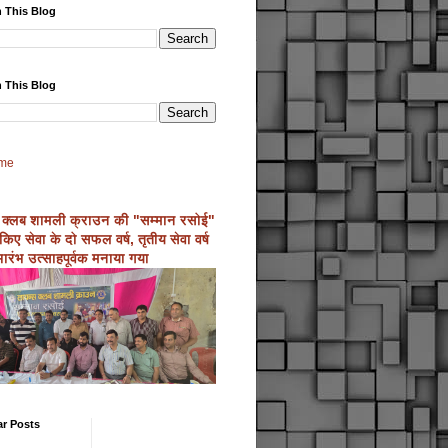
 This Blog
 This Blog
me
 क्लब शामली क्राउन की "सम्मान रसोई"
्ण किए सेवा के दो सफल वर्ष, तृतीय सेवा वर्ष
ारंभ उत्साहपूर्वक मनाया गया
ar Posts