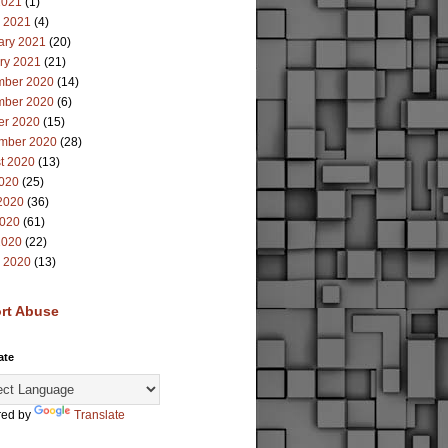
2021
(1)
 2021
(4)
ary 2021
(20)
ry 2021
(21)
ber 2020
(14)
ber 2020
(6)
er 2020
(15)
mber 2020
(28)
t 2020
(13)
2020
(25)
2020
(36)
020
(61)
2020
(22)
 2020
(13)
rt Abuse
ate
ed by
Translate