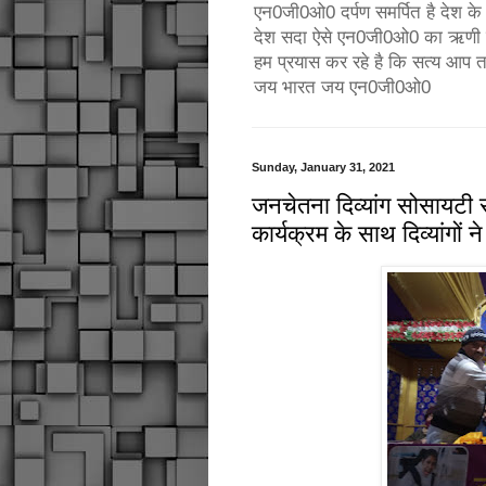
एन0जी0ओ0 दर्पण समर्पित है देश के उ
देश सदा ऐसे एन0जी0ओ0 का ऋणी रहे
हम प्रयास कर रहे है कि सत्य आप 
जय भारत जय एन0जी0ओ0
Sunday, January 31, 2021
जनचेतना दिव्यांग सोसायटी 
कार्यक्रम के साथ दिव्यांगों 