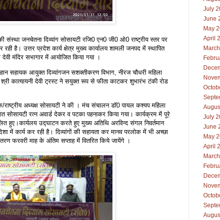
July 
June 
May 2
April 
ी संस्था जनचेतना दिव्यांग सोसायटी रजि0 एन0 जी0 ओ0 राष्ट्रीय स्तर पर
रही है। उत्तर प्रदेश कार्य क्षेत्र मुख्य कार्यालय शामली जनपद में स्थापित
March
णो देवी मंदिर सभागार में आयोजित किया गया ।
Febru
Decem
चौहान सहायक आयुक्त दिव्यांगजन सशक्तीकरण विभाग, नीरज चौधरी महिला
Novem
्री कात्यायनी देवी ट्रस्ट ने सयुक्त रूप से फीता काटकर शुभारंभ टंकी रोड
Octob
Septe
पक/राष्ट्रीय अध्यक्ष सोसायटी ने की । मंच संचालन डॉ0 पायल कश्यप महिला
Augus
ागत सोसायटी रत्न अवार्ड देकर व पटका पहनाकर किया गया। कार्यक्रम में पूरे
July 
्मलित हुए।कार्यलय उद्घाटन करते हुए मुख्य अतिथि अरविन्द संगल निवर्तमान
June 
दिशा में कार्य कर रही है। दिव्यांगों की सहायता कर मानव परलोक में भी अच्छा
May 2
तरण फरवरी माह के अंतिम सप्ताह में वितरित किये जायेंगे ।
April 
March
Febru
Decem
Novem
Octob
Septe
Augus