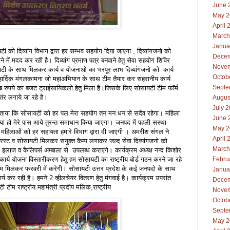
June 
May 2
April 
March
Janua
को दिव्यांग विभाग द्वारा हर सम्भव सहयोग दिया जाएगा , दिव्यांगजनो को
Decem
े में मदद कर रही है। दिव्यांग प्रमाण पत्र बनवाने हेतु सेवा सहयोग शिविर
Novem
यटी के साथ मिलकर कार्य व योजनाओ का भरपूर लाभ दिव्यांगजनो को कार्य
Octob
री हार्दिक मंगलकामना जो महाअभियान के साथ टीम तैयार कर सहरानीय कार्य
Septe
लाख रुपये का बजट ट्राईसायिकलो हेतु मिला है।जिसके लिए सोसायटी टीम फॉर्म
ंर लगाये जा रहे है।
Augus
July 
 बताया कि सोसायटी को हर पल मेरा सहयोग तन मन धन से सदैव रहेगा। महिला
June 
्या हो मेरे पास आये तुरन्त समाधान किया जाएगा। जनपद में पहली सस्था
May 2
ांग महिलाओं को हर सहायता हमारे विभाग द्वारा दी जाएगी । अमरीश संगल ने
April 
रस्ट व सोसायटी मिलकर सयुक्त कैम्प लगाकर जल्द सेवा दिव्यांगजनो को
March
 इलाज व कैलिपर्स अम्बाला से उपलब्ध कराएंगे। कार्यक्रम अध्य्क्ष नन्द किशोर
कार्य योजना विस्तारीकरण हेतु हम सोसायटी का राष्ट्रीय बोर्ड गठन करने जा रहे
Febru
ा टीम मिलकर फरवरी में करेगी। सोसायटी उत्तर प्रदेश के कई जनपदो के साथ
Janua
य कर रही है। हमने 2 व्हीलचेयर वितरण हेतु मंगवाई है। कार्यक्रम उपरांत
Decem
टीम राष्ट्रीय महामंत्री प्रदीप मलिक,राष्ट्रीय
Novem
Octob
Septe
May 2