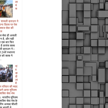
ला
यं
स
 शामली क्राउन ने
पना दिवस पर पेश
समाज सेवा की
ाल
ज सेवा ही असली
ान है, और यही
श एक बार फिर
 है लायंस क्लब
ली क्राउन ने।
 24वें स्थापना
 को क्लब ने
..
गां
व
डा
ढो
ला
में
धन परिवार की मदद
आगे आया मुस्लिम
 शक्ति सेवा मंच
। भारतीय मुस्लिम
 शक्ति सेवा मंच के
ट्रीय अध्यक्ष चौधरी
फ भारती ने