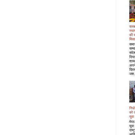
क्लब
स्था
की 
मिस
समा
सम्म
संदे
दिया
शाम
अपने
दिवस
जश.
निर्
को 
युवा
मेरठ
युवा
राष्
आरि