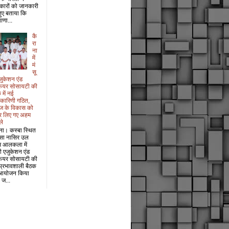
कारों को जानकारी
 हुए बताया कि
ाणा...
कै
रा
ना
में
मं
सू
जुकेशन एंड
फेयर सोसायटी की
 में नई
यकारिणी गठित,
ज के विकास को
र लिए गए अहम
ले
ना। कस्बा स्थित
सा नासिर उल
म आलकला में
री एजुकेशन एंड
फेयर सोसायटी की
प्रभावशाली बैठक
आयोजन किया
 ज...