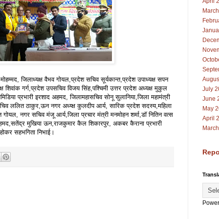
April 
March
Febru
Janua
Decem
Novem
Octob
Septe
ोहम्मद, जिलाध्यक्ष वैभव गोयल,प्रदेश सचिव सूर्यकान्त,प्रदेश उपाध्यक्ष सपन
Augus
शिवांक गर्ग,प्रदेश उपसचिव विजय सिंह,पश्चिमी उत्तर प्रदेश अध्यक्ष मुकुल
July 
श उपमिडिया प्रभारी इरशाद अहमद, जिलामहासचिव सोनू सुलानिया,जिला महामंत्री
June 
 सचिव ललित ठाकुर,ऊन नगर अध्य्क्ष कुलदीप आर्य, सारिक प्रदेश सदस्य,महिला
May 2
त गोयल, नगर सचिव मंजू आर्य,जिला प्रचार मंत्री मनमोहन शर्मा,डॉ नितिन वत्स
April 
सतेंद्र मुखिया ऊन,राजकुमार कैल शिकारपुर, अकबर कैराना प्रभारी
March
त होकर सहभगिता निभाई।
Repo
Transl
Power