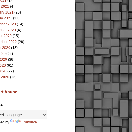
2021
(1)
 2021
(4)
ary 2021
(20)
ry 2021
(21)
ber 2020
(14)
ber 2020
(6)
er 2020
(15)
mber 2020
(28)
t 2020
(13)
2020
(25)
2020
(36)
020
(61)
2020
(22)
 2020
(13)
rt Abuse
ate
ed by
Translate