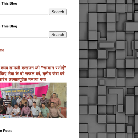
 This Blog
 This Blog
me
 क्लब शामली क्राउन की "सम्मान रसोई"
्ण किए सेवा के दो सफल वर्ष, तृतीय सेवा वर्ष
ारंभ उत्साहपूर्वक मनाया गया
ar Posts