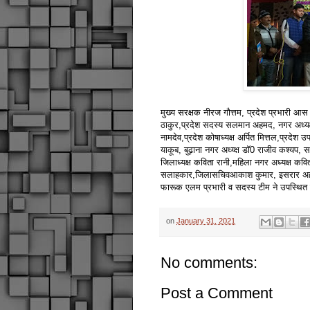
मुख्य सरक्षक नीरज गौत्तम, प्रदेश प्रभारी आस म
ठाकुर,प्रदेश सदस्य सलमान अहमद, नगर अध्यक्ष 
नामदेव,प्रदेश कोषाध्यक्ष अर्पित मित्तल,प्रदे
याकूब, बुढ़ाना नगर अध्य्क्ष डॉ0 राजीव कश्यप,
जिलाध्यक्ष कविता रानी,महिला नगर अध्यक्ष कवि
सलाहकार,जिलासचिवआकाश कुमार, इसरार अहमद,
फारूक एलम प्रभारी व सदस्य टीम ने उपस्थि
on
January 31, 2021
No comments:
Post a Comment