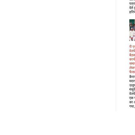
पत्र
देते
हरिय
री ए
वेल
बैठक
कार्
समा
लेक
फैस
कैरा
मदर
उलू
मंसू
वेल
एक 
का 
गया,