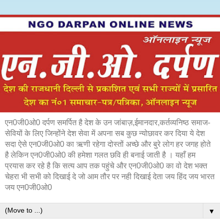
एन0जी0ओ0 दर्पण समर्पित है देश के उन जांबाज़,ईमानदार,कर्तव्यनिष्ठ समाज-
सेवियों के लिए जिन्होंने देश सेवा में अपना सब कुछ न्योछावर कर दिया ये देश
सदा ऐसे एन0जी0ओ0 का ऋणी रहेगा दोस्तों अच्छे और बुरे लोग हर जगह होते
है लेकिन एन0जी0ओ0 की हमेशा गलत छवि ही बनाई जाती है । यहाँ हम
प्रयास कर रहे है कि सत्य आप तक पहुंचे और एन0जी0ओ0 का वो देश भक्त
चेहरा भी सभी को दिखाई दे जो आम तौर पर नही दिखाई देता जय हिंद जय भारत
जय एन0जी0ओ0
▼