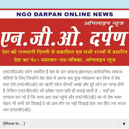
एन0जी0ओ0 दर्पण समर्पित है देश के उन जांबाज़,ईमानदार,कर्तव्यनिष्ठ समाज-
सेवियों के लिए जिन्होंने देश सेवा में अपना सब कुछ न्योछावर कर दिया ये देश
सदा ऐसे एन0जी0ओ0 का ऋणी रहेगा दोस्तों अच्छे और बुरे लोग हर जगह होते
है लेकिन एन0जी0ओ0 की हमेशा गलत छवि ही बनाई जाती है । यहाँ हम
प्रयास कर रहे है कि सत्य आप तक पहुंचे और एन0जी0ओ0 का वो देश भक्त
चेहरा भी सभी को दिखाई दे जो आम तौर पर नही दिखाई देता जय हिंद जय भारत
जय एन0जी0ओ0
▼