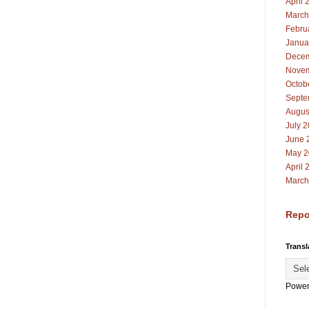
April 
March
Febru
Janua
Decem
Novem
Octob
Septe
Augus
July 
June 
May 2
April 
March
Repo
Transl
Power