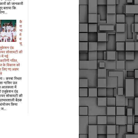
कारों को जानकारी
 हुए बताया कि
ाणा...
कै
रा
ना
में
मं
सू
जुकेशन एंड
फेयर सोसायटी की
 में नई
यकारिणी गठित,
ज के विकास को
र लिए गए अहम
ले
ना। कस्बा स्थित
सा नासिर उल
म आलकला में
री एजुकेशन एंड
फेयर सोसायटी की
प्रभावशाली बैठक
आयोजन किया
 ज...