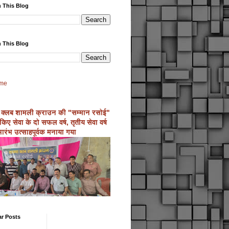
 This Blog
 This Blog
me
 क्लब शामली क्राउन की "सम्मान रसोई"
्ण किए सेवा के दो सफल वर्ष, तृतीय सेवा वर्ष
ारंभ उत्साहपूर्वक मनाया गया
ar Posts