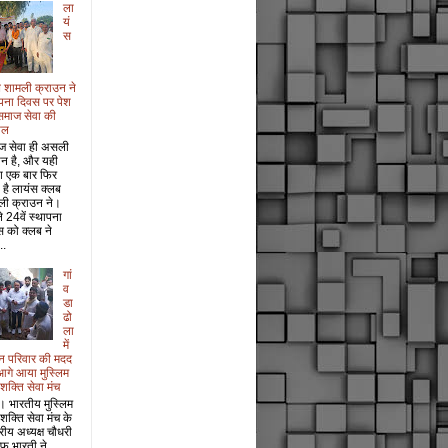
ला
यं
स
 शामली क्राउन ने
पना दिवस पर पेश
समाज सेवा की
ाल
ज सेवा ही असली
ान है, और यही
श एक बार फिर
 है लायंस क्लब
ली क्राउन ने।
 24वें स्थापना
 को क्लब ने
..
गां
व
डा
ढो
ला
में
धन परिवार की मदद
आगे आया मुस्लिम
 शक्ति सेवा मंच
। भारतीय मुस्लिम
 शक्ति सेवा मंच के
ट्रीय अध्यक्ष चौधरी
फ भारती ने