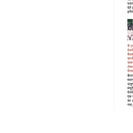
पत्र
देते
हरिय
री ए
वेल
बैठक
कार्
समा
लेक
फैस
कैरा
मदर
उलू
मंसू
वेल
एक 
का 
गया,