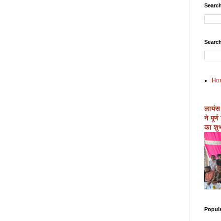
Search
Search
Ho
लायंस
ने पूर
का शुभ
Popul