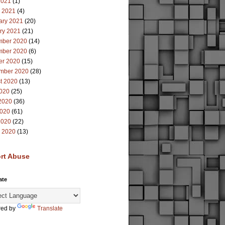
2021
(1)
 2021
(4)
ary 2021
(20)
ry 2021
(21)
ber 2020
(14)
ber 2020
(6)
er 2020
(15)
mber 2020
(28)
t 2020
(13)
2020
(25)
2020
(36)
020
(61)
2020
(22)
 2020
(13)
rt Abuse
ate
ed by
Translate