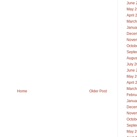
June 
May 2
April 
March
Janua
Decem
Novem
Octob
Septe
Augus
July 
June 
May 2
April 
March
Home
Older Post
Febru
Janua
Decem
Novem
Octob
Septe
May 2