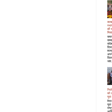
क्लब
स्था
की 
मिस
समा
सम्म
संदे
दिया
शाम
अपने
दिवस
जश.
निर्
को 
युवा
मेरठ
युवा
राष्
आरि